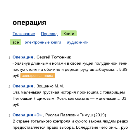
операция
Толкование
Перевод
Книги
все
электронные книги
аудиокниги
Операция
, Сергей Тютюнник
1
«Увязнув длинными ногами в своей куцей полуденной тени,
пастух стоял на обочине и держал руку шлагбаумом… 5.99
руб
электронная книга
Операция
, Зощенко М.М.
2
Эта маленькая грустная история произошла с товарищем
Петюшкой Ящиковым. Хотя, как сказать — маленькая… 33
руб
Операция «Э»
, Руслан Павлович Тимуш (2019)
3
В стране тотального контроля и сухого закона людям редко
предоставляется право выбора. Вследствие чего они… руб