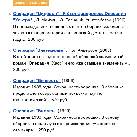
электронная книга
Операция "Цицерон" . Я был Цицероном. Операция
4
"Ультра"
, Л. Мойзиш, Э. Базна, Ф. Уинтерботэм (1996)
В произведениях, вошедших в этот сборник, изложены
захватывающие истории о шпионской деятельности в
годы… 280 руб
Операция `Внеземелье`
, Пол Андерсон (2003)
5
В этой книге выходят под одной обложкой знаменитый
роман `Операция `Хаос` и его уже ставшее знаменитым…
230 руб
Операция "Вечность"
(1988)
6
Издание 1988 года. Сохранность хорошая. В сборнике
представлен современный польский научно -
фантастический… 570 руб
Операция "Биомен"
(1990)
7
Издание 1990 года. Сохранность хорошая. В основу
сборника вошли лучшие произведения участников
семинара… 250 руб