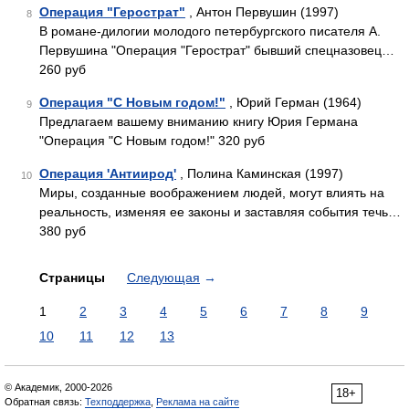
Операция "Герострат"
, Антон Первушин (1997)
8
В романе-дилогии молодого петербургского писателя А.
Первушина "Операция "Герострат" бывший спецназовец…
260 руб
Операция "С Новым годом!"
, Юрий Герман (1964)
9
Предлагаем вашему вниманию книгу Юрия Германа
"Операция "С Новым годом!" 320 руб
Операция 'Антиирод'
, Полина Каминская (1997)
10
Миры, созданные воображением людей, могут влиять на
реальность, изменяя ее законы и заставляя события течь…
380 руб
Страницы
Следующая
→
1
2
3
4
5
6
7
8
9
10
11
12
13
© Академик, 2000-2026
18+
Обратная связь:
Техподдержка
,
Реклама на сайте